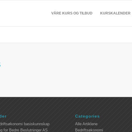
VÅRE KURS OG TILBUD
KURSKALENDER
s
der
Categories
driftsøkonomi basiskunnskap
Alle Artiklene
g for Bedre Beslutninger AS
Bedriftsøkonomi