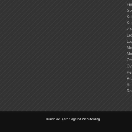
Fi
Go
Ko
Kur
kl
Led
Lo
Mi
Mo
Om
Ove
Pe
Pra
Ref
Re
Kunde av
Bjørn Sagstad Webutvikling