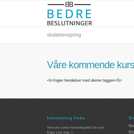
skatteberegning
Våre kommende kur
<li>Ingen hendelser med denne taggen</li>
Interesting links
Si
Be
Here are some interesting links for you!
Blo
Enjoy your stay :)