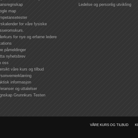
nansregnskap
Ledelse og personlig utvikling
ogle map
mpetansetester
skalender for våre fysiske
asseromskurs.
erkurs for nye og erfarne ledere
cations
ne påmeldinger
tta nyhetsbrev
 oss
rsikt våre kurs og tilbud
rsonvernerklæring
ktisk informasjon
eranser og uttalelser
gnskap Grunnkurs Testen
VÅRE KURS OG TILBUD
K