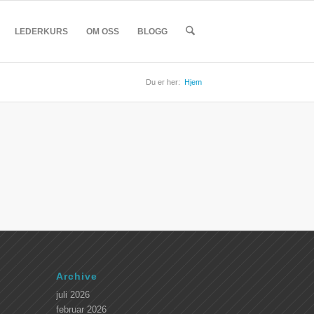
LEDERKURS
OM OSS
BLOGG
Du er her:
Hjem
Archive
juli 2026
februar 2026