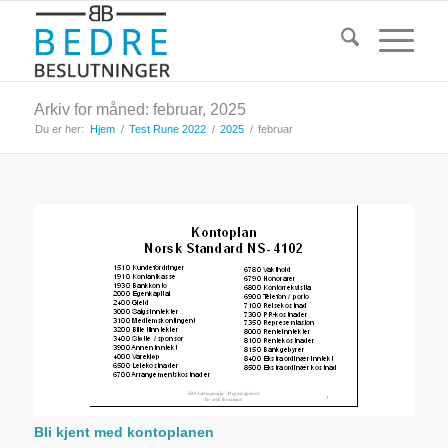
Arkiv for måned: februar, 2025
Du er her:
Hjem
/
Test Rune 2022
/
2025
/
februar
Bli kjent med kontoplanen