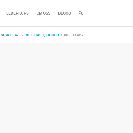
LEDERKURS
OM OSS
BLOGG
est Rune 2022
/
Referanser og uttalelser
/
jeo-2014-09-29