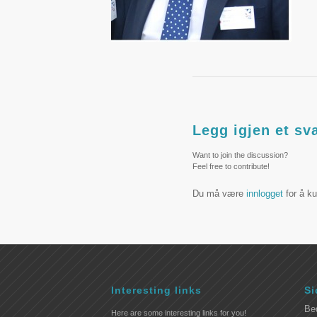
Legg igjen et sv
Want to join the discussion?
Feel free to contribute!
Du må være
innlogget
for å k
Interesting links
Si
Be
Here are some interesting links for you!