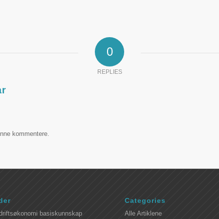
0
REPLIES
ar
unne kommentere.
der
Categories
driftsøkonomi basiskunnskap
Alle Artiklene