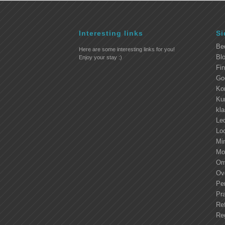
Interesting links
Si
Be
Here are some interesting links for you!
Blo
Enjoy your stay :)
Fi
Go
Ko
Kur
kl
Led
Lo
Mi
Mo
Om
Ove
Pe
Pra
Ref
Re