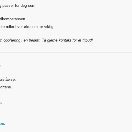
g passer for deg som:
omikompetansen.
dre roller hvor økonomi er viktig.
pplæring i en bedrift. Ta gjerne kontakt for et tilbud!
.
rståelse.
ortene.
n.
ap.