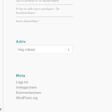
Tips til utvikling av en aksjeportefølje
Vi har tre ulike typer regnskaper – litt
basiskunnskaper
Starte aksjeselskap?
Arkiv
Meta
Logg inn
Innleggsstrøm
Kommentarstrøm
WordPress.org
r