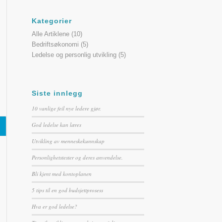
Kategorier
Alle Artiklene
(10)
Bedriftsøkonomi
(5)
Ledelse og personlig utvikling
(5)
Siste innlegg
10 vanlige feil nye ledere gjør.
God ledelse kan læres
Utvikling av menneskekunnskap
Personlighetstester og deres anvendelse.
Bli kjent med kontoplanen
5 tips til en god budsjettprosess
Hva er god ledelse?