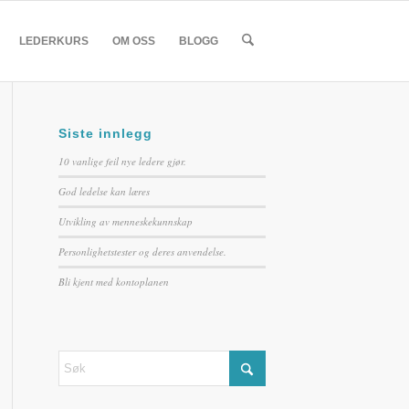
LEDERKURS
OM OSS
BLOGG
Siste innlegg
10 vanlige feil nye ledere gjør.
God ledelse kan læres
Utvikling av menneskekunnskap
Personlighetstester og deres anvendelse.
Bli kjent med kontoplanen