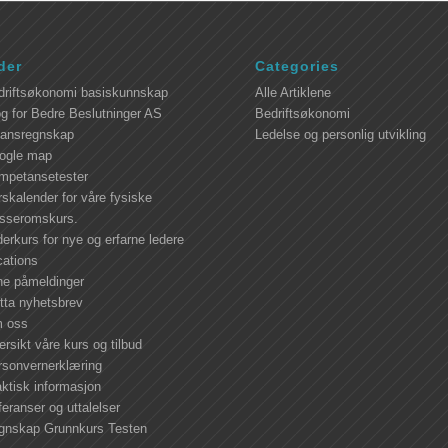
der
Categories
driftsøkonomi basiskunnskap
Alle Artiklene
g for Bedre Beslutninger AS
Bedriftsøkonomi
nansregnskap
Ledelse og personlig utvikling
ogle map
mpetansetester
skalender for våre fysiske
asseromskurs.
erkurs for nye og erfarne ledere
cations
ne påmeldinger
tta nyhetsbrev
 oss
rsikt våre kurs og tilbud
rsonvernerklæring
ktisk informasjon
eranser og uttalelser
gnskap Grunnkurs Testen