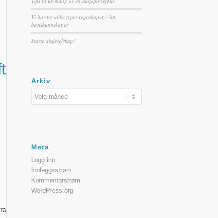
Tips til utvikling av en aksjeportefølje
Vi har tre ulike typer regnskaper – litt
basiskunnskaper
Starte aksjeselskap?
t
Arkiv
Meta
Logg inn
Innleggsstrøm
Kommentarstrøm
WordPress.org
fra