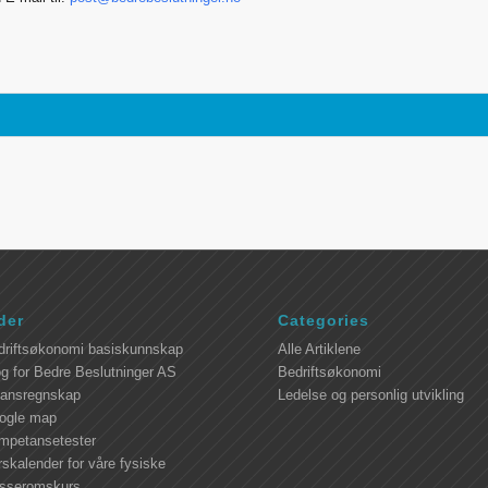
der
Categories
driftsøkonomi basiskunnskap
Alle Artiklene
g for Bedre Beslutninger AS
Bedriftsøkonomi
nansregnskap
Ledelse og personlig utvikling
ogle map
mpetansetester
skalender for våre fysiske
asseromskurs.