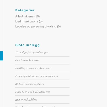
Kategorier
Alle Artiklene
(10)
Bedriftsøkonomi
(5)
Ledelse og personlig utvikling
(5)
Siste innlegg
10 vanlige feil nye ledere gjør.
God ledelse kan læres
Utvikling av menneskekunnskap
Personlighetstester og deres anvendelse.
Bli kjent med kontoplanen
5 tips til en god budsjettprosess
Hva er god ledelse?