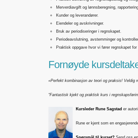
Merverdiavgift og lønnsberegning, rapportering
Kunder og leverandører.
Eiendeler og avskrivninger.
Bruk av periodiseringer i regnskapet.
Periodeavslutning, avstemminger og kontroller
Praktisk oppgave hvor vi fører regnskapet for e
Fornøyde kursdeltake
«Perfekt kombinasjon av teori og praksis! Veldig 
“Fantastisk kjekt og praktisk kurs i regnskapsførin
Kursleder Rune Sagstad
er autor
Rune er kjent som en engasjerende 
Spørsmål til kurset?
Send oss en 