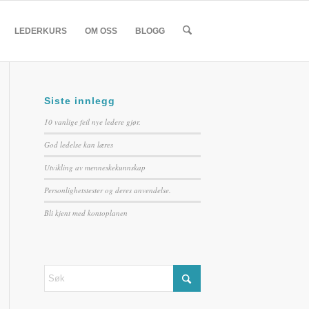
LEDERKURS
OM OSS
BLOGG
Siste innlegg
10 vanlige feil nye ledere gjør.
God ledelse kan læres
Utvikling av menneskekunnskap
Personlighetstester og deres anvendelse.
Bli kjent med kontoplanen