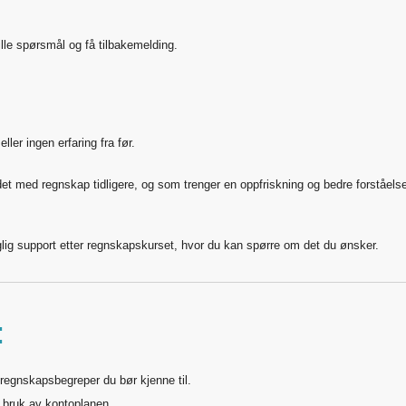
ille spørsmål og få tilbakemelding.
ler ingen erfaring fra før.
det med regnskap tidligere, og som trenger en oppfriskning og bedre forståels
glig support etter regnskapskurset, hvor du kan spørre om det du ønsker.
:
egnskapsbegreper du bør kjenne til.
g bruk av kontoplanen.