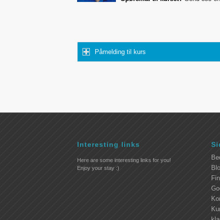
Påmelding til kurs
Interesting links
Si
Be
Here are some interesting links for you!
Blo
Enjoy your stay :)
Fi
Go
Ko
Kur
kl