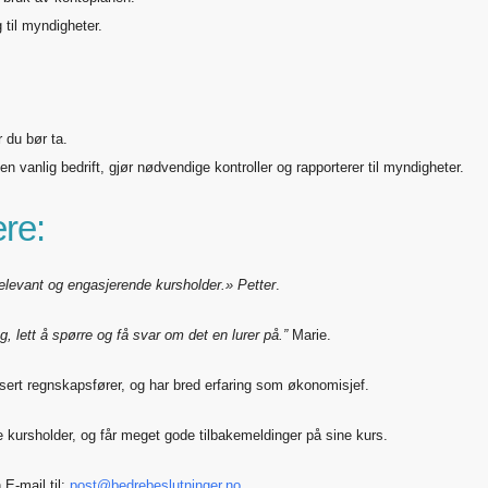
 til myndigheter.
 du bør ta.
n vanlig bedrift, gjør nødvendige kontroller og rapporterer til myndigheter.
re:
relevant og engasjerende kursholder.» Petter
.
g, lett å spørre og få svar om det en lurer på.”
Marie.
isert regnskapsfører, og har bred erfaring som økonomisjef.
kursholder, og får meget gode tilbakemeldinger på sine kurs.
E-mail til:
post@bedrebeslutninger.no