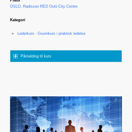
Plass
OSLO, Radisson RED Oslo City Centre
Kategori
Lederkurs - Grunnkurs i praktisk ledelse
Påmelding til kurs