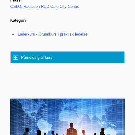
Plass
OSLO, Radisson RED Oslo City Centre
Kategori
Lederkurs - Grunnkurs i praktisk ledelse
Påmelding til kurs