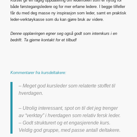
Kurset gir en faglig oppdatering om lederrollen som er nyttig
for
både førstegangsledere
og for mer erfarne ledere. I begge tilfeller
får du med deg masse ny inspirasjon som leder, samt en praktisk
leder-verktøykasse som du kan gjøre bruk av videre.
Denne opplæringen egner seg også godt som internkurs i en
bedrift. Ta gjerne kontakt for et tilbud!
Kommentarer fra kursdeltakere:
– Meget god kursleder som relaterte stoffet til
hverdagen.
– Utrolig interessant, spot on til det jeg trenger
av “verktøy” i hverdagen som relativ fersk leder.
– Godt strukturert og et engasjerende kurs.
Veldig god gruppe, med passe antall deltakere.