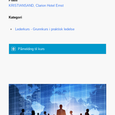
Plass
KRISTIANSAND, Clarion Hotel Ernst
Kategori
Lederkurs - Grunnkurs i praktisk ledelse
Påmelding til kurs