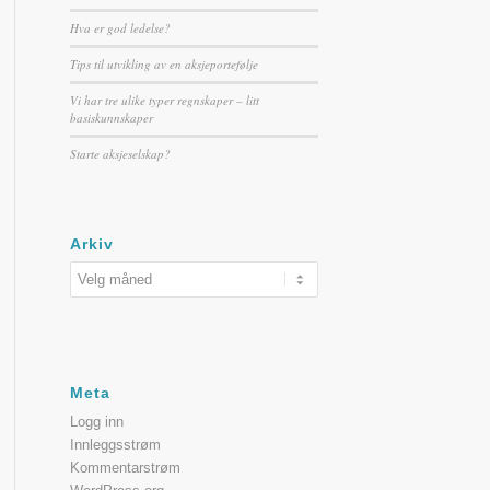
Hva er god ledelse?
Tips til utvikling av en aksjeportefølje
Vi har tre ulike typer regnskaper – litt
basiskunnskaper
Starte aksjeselskap?
Arkiv
Meta
Logg inn
Innleggsstrøm
Kommentarstrøm