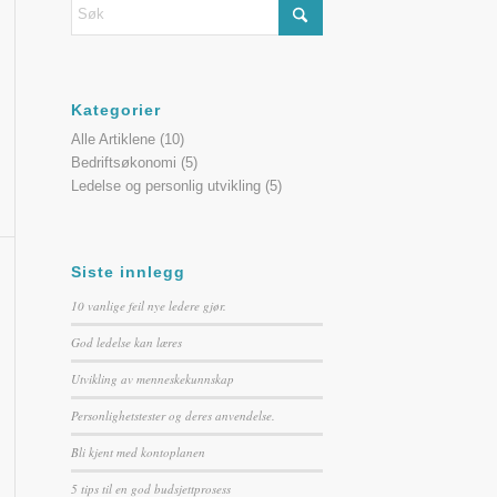
Kategorier
Alle Artiklene
(10)
Bedriftsøkonomi
(5)
Ledelse og personlig utvikling
(5)
Siste innlegg
10 vanlige feil nye ledere gjør.
God ledelse kan læres
Utvikling av menneskekunnskap
Personlighetstester og deres anvendelse.
Bli kjent med kontoplanen
5 tips til en god budsjettprosess