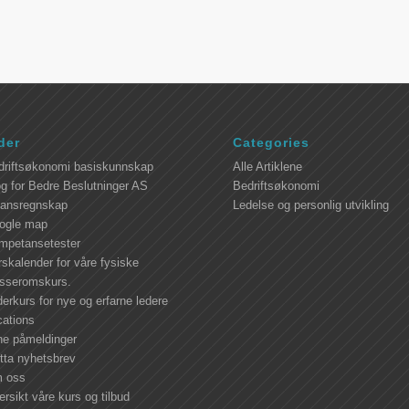
der
Categories
driftsøkonomi basiskunnskap
Alle Artiklene
g for Bedre Beslutninger AS
Bedriftsøkonomi
nansregnskap
Ledelse og personlig utvikling
ogle map
mpetansetester
skalender for våre fysiske
asseromskurs.
erkurs for nye og erfarne ledere
cations
ne påmeldinger
tta nyhetsbrev
 oss
rsikt våre kurs og tilbud