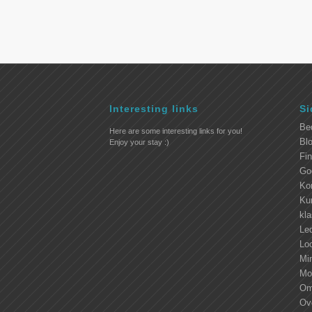
Interesting links
Si
Be
Here are some interesting links for you!
Blo
Enjoy your stay :)
Fi
Go
Ko
Kur
kl
Led
Lo
Mi
Mo
Om
Ove