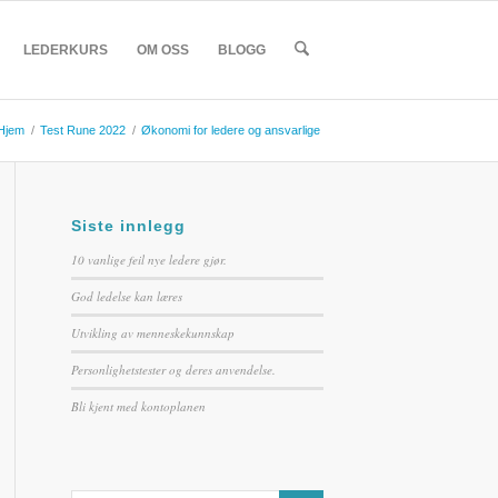
LEDERKURS
OM OSS
BLOGG
Hjem
/
Test Rune 2022
/
Økonomi for ledere og ansvarlige
Siste innlegg
10 vanlige feil nye ledere gjør.
God ledelse kan læres
Utvikling av menneskekunnskap
Personlighetstester og deres anvendelse.
Bli kjent med kontoplanen