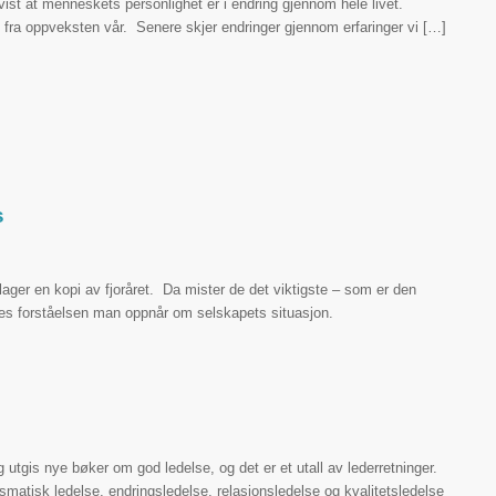
vist at menneskets personlighet er i endring gjennom hele livet.
g fra oppveksten vår. Senere skjer endringer gjennom erfaringer vi […]
s
g lager en kopi av fjoråret. Da mister de det viktigste – som er den
es forståelsen man oppnår om selskapets situasjon.
 nye bøker om god ledelse, og det er et utall av lederretninger.
matisk ledelse, endringsledelse, relasjonsledelse og kvalitetsledelse