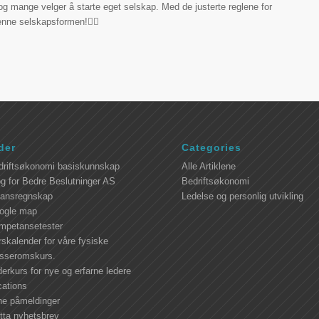
og mange velger å starte eget selskap. Med de justerte reglene for
denne selskapsformen!
der
Categories
driftsøkonomi basiskunnskap
Alle Artiklene
g for Bedre Beslutninger AS
Bedriftsøkonomi
nansregnskap
Ledelse og personlig utvikling
ogle map
mpetansetester
skalender for våre fysiske
asseromskurs.
erkurs for nye og erfarne ledere
cations
ne påmeldinger
tta nyhetsbrev