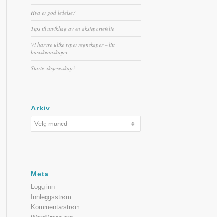
Hva er god ledelse?
Tips til utvikling av en aksjeportefølje
Vi har tre ulike typer regnskaper – litt
basiskunnskaper
Starte aksjeselskap?
Arkiv
Meta
Logg inn
Innleggsstrøm
Kommentarstrøm