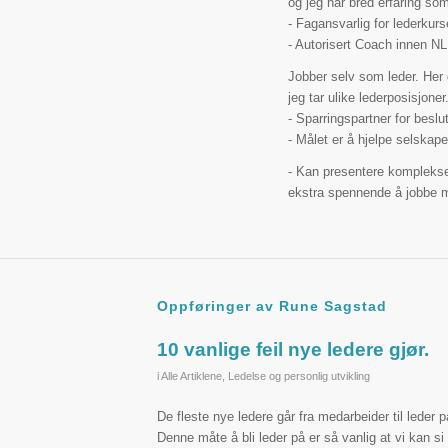
og jeg har bred erfaring som
- Fagansvarlig for lederkur
- Autorisert Coach innen NL
Jobber selv som leder. Her gå
jeg tar ulike lederposisjoner
- Sparringspartner for beslu
- Målet er å hjelpe selskap
- Kan presentere komplekse 
ekstra spennende å jobbe me
Oppføringer av Rune Sagstad
10 vanlige feil nye ledere gjør.
i
Alle Artiklene
,
Ledelse og personlig utvikling
De fleste nye ledere går fra medarbeider til leder 
Denne måte å bli leder på er så vanlig at vi kan s