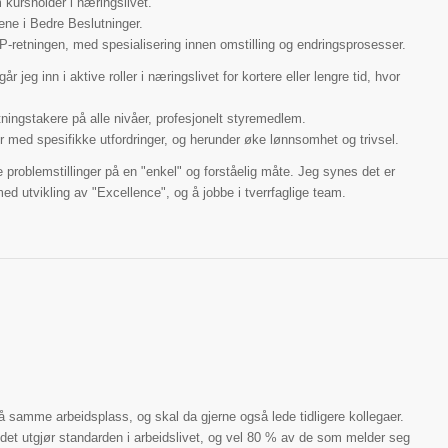
 kursholder i næringslivet.
sene i Bedre Beslutninger.
P-retningen, med spesialisering innen omstilling og endringsprosesser.
r jeg inn i aktive roller i næringslivet for kortere eller lengre tid, hvor
.
tningstakere på alle nivåer, profesjonelt styremedlem.
er med spesifikke utfordringer, og herunder øke lønnsomhet og trivsel.
problemstillinger på en "enkel" og forståelig måte. Jeg synes det er
d utvikling av "Excellence", og å jobbe i tverrfaglige team.
på samme arbeidsplass, og skal da gjerne også lede tidligere kollegaer.
i det utgjør standarden i arbeidslivet, og vel 80 % av de som melder seg