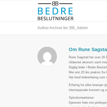
Author Archive for; BB_Admin
Om
Rune Sagst
Rune Sagstad har over 20 års
Utdannet økonom samt innen
Daglig leder i Bedre Beslut
Mer enn 20 års praksis fra l
Har bred ledererfaring som 
Erfaring fra ulike bransjer (
internasjonale konsern og ul
Spisskompetanse:
Gjennom hele min profesjone