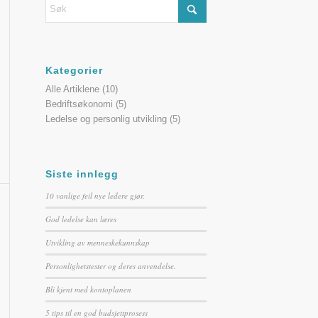
Kategorier
Alle Artiklene
(10)
Bedriftsøkonomi
(5)
Ledelse og personlig utvikling
(5)
Siste innlegg
10 vanlige feil nye ledere gjør.
God ledelse kan læres
Utvikling av menneskekunnskap
Personlighetstester og deres anvendelse.
Bli kjent med kontoplanen
5 tips til en god budsjettprosess