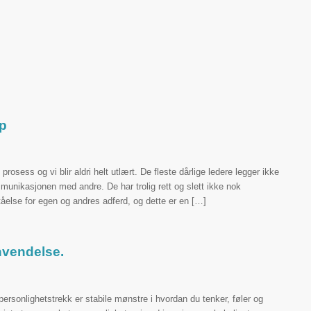
p
osess og vi blir aldri helt utlært. De fleste dårlige ledere legger ikke
munikasjonen med andre. De har trolig rett og slett ikke nok
åelse for egen og andres adferd, og dette er en […]
nvendelse.
personlighetstrekk er stabile mønstre i hvordan du tenker, føler og