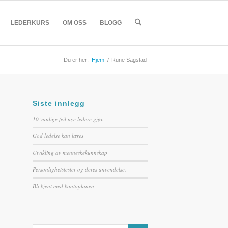
LEDERKURS
OM OSS
BLOGG
Du er her:
Hjem
/
Rune Sagstad
Siste innlegg
10 vanlige feil nye ledere gjør.
God ledelse kan læres
Utvikling av menneskekunnskap
Personlighetstester og deres anvendelse.
Bli kjent med kontoplanen