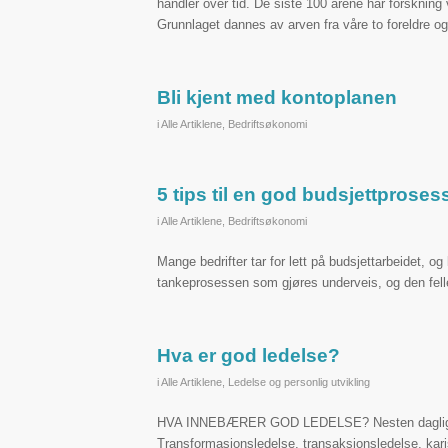
handler over tid. De siste 100 årene har forskning 
Grunnlaget dannes av arven fra våre to foreldre o
Bli kjent med kontoplanen
i
Alle Artiklene
,
Bedriftsøkonomi
5 tips til en god budsjettproses
i
Alle Artiklene
,
Bedriftsøkonomi
Mange bedrifter tar for lett på budsjettarbeidet, o
tankeprosessen som gjøres underveis, og den fell
Hva er god ledelse?
i
Alle Artiklene
,
Ledelse og personlig utvikling
HVA INNEBÆRER GOD LEDELSE? Nesten daglig utgis
Transformasjonsledelse, transaksjonsledelse, karis