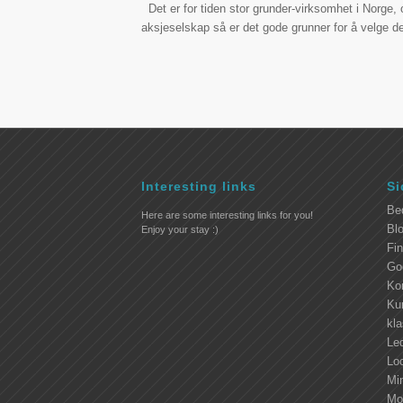
Det er for tiden stor grunder-virksomhet i Norge, 
aksjeselskap så er det gode grunner for å velge 
Interesting links
Si
Be
Here are some interesting links for you!
Blo
Enjoy your stay :)
Fi
Go
Ko
Kur
kl
Led
Lo
Mi
Mo