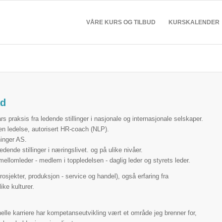
VÅRE KURS OG TILBUD
KURSKALENDER
ad
 praksis fra ledende stillinger i nasjonale og internasjonale selskaper.
 ledelse, autorisert HR-coach (NLP).
ninger AS.
edende stillinger i næringslivet. og på ulike nivåer.
mellomleder - medlem i toppledelsen - daglig leder og styrets leder.
prosjekter, produksjon - service og handel), også erfaring fra
ike kulturer.
lle karriere har kompetanseutvikling vært et område jeg brenner for,