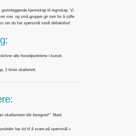
tt grunnleggende kjennskap til regnskap. Vi
er mer, og små grupper gir rom for å stille
ss om du har spørsmål rundt deltakelse!
g:
eskriver alle hovedpunktene i kurset.
p, 2 timer skatterett.
re:
n skattenoten blir beregnet!”
Marit.
kursleder har tid til å svare på spørsmål.»