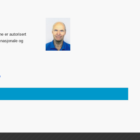
e er autorisert
 nasjonale og
o