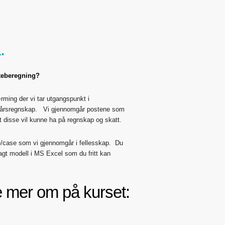
.
teberegning?
ærming der vi tar utgangspunkt i
tt årsregnskap. Vi gjennomgår postene som
kt disse vil kunne ha på regnskap og skatt.
e/case som vi gjennomgår i fellesskap. Du
telagt modell i MS Excel som du fritt kan
e mer om på kurset: