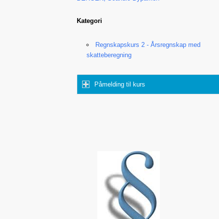
Kategori
Regnskapskurs 2 - Årsregnskap med
skatteberegning
Påmelding til kurs