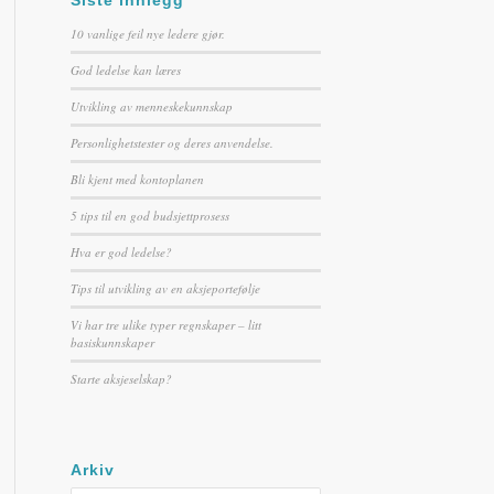
Siste innlegg
10 vanlige feil nye ledere gjør.
God ledelse kan læres
Utvikling av menneskekunnskap
Personlighetstester og deres anvendelse.
Bli kjent med kontoplanen
5 tips til en god budsjettprosess
Hva er god ledelse?
Tips til utvikling av en aksjeportefølje
Vi har tre ulike typer regnskaper – litt
basiskunnskaper
Starte aksjeselskap?
Arkiv