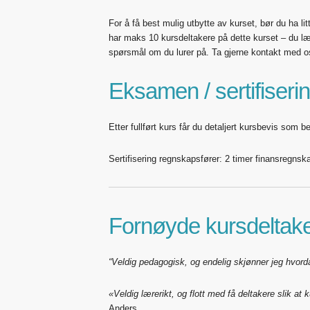
For å få best mulig utbytte av kurset, bør du ha li
har maks 10 kursdeltakere på dette kurset – du lær
spørsmål om du lurer på. Ta gjerne kontakt med o
Eksamen / sertifiserin
Etter fullført kurs får du detaljert kursbevis som b
Sertifisering regnskapsfører: 2 timer finansregnska
Fornøyde kursdeltake
“Veldig pedagogisk, og endelig skjønner jeg hvorda
«Veldig lærerikt, og flott med få deltakere slik at 
Anders.