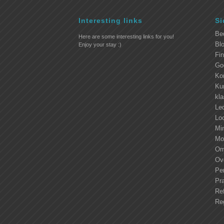
Interesting links
Si
Be
Here are some interesting links for you!
Blo
Enjoy your stay :)
Fi
Go
Ko
Kur
kl
Led
Lo
Mi
Mo
Om
Ove
Pe
Pra
Ref
Re