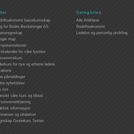
der
Categories
driftsøkonomi basiskunnskap
Alle Artiklene
g for Bedre Beslutninger AS
Bedriftsøkonomi
nansregnskap
Ledelse og personlig utvikling
ogle map
mpetansetester
skalender for våre fysiske
asseromskurs.
erkurs for nye og erfarne ledere
cations
ne påmeldinger
tta nyhetsbrev
 oss
rsikt våre kurs og tilbud
rsonvernerklæring
ktisk informasjon
eranser og uttalelser
gnskap Grunnkurs Testen