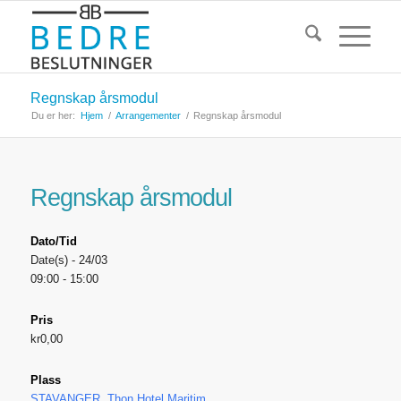
Regnskap årsmodul
Du er her:
Hjem
/
Arrangementer
/
Regnskap årsmodul
Regnskap årsmodul
Dato/Tid
Date(s) - 24/03
09:00 - 15:00
Pris
kr0,00
Plass
STAVANGER, Thon Hotel Maritim