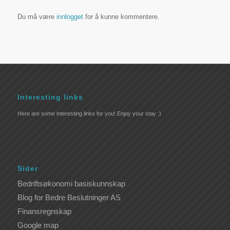
Du må være
innlogget
for å kunne kommentere.
Interesting links
Here are some interesting links for you! Enjoy your stay :)
Sider
Bedriftsøkonomi basiskunnskap
Blog for Bedre Beslutninger AS
Finansregnskap
Google map