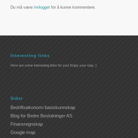
Du må være
innlogget
for å kunne kommentere.
Interesting links
Here are some interesting links for you! Enjoy your stay :)
Sider
Bedriftsøkonomi basiskunnskap
Blog for Bedre Beslutninger AS
Finansregnskap
Google map