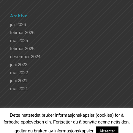
Archive
juli 2026
februar 2026
mai 2025
februar 2025
desember 2024
juni 2022
mai 2022
juni 2021
mai 2021
Dette nettstedet bruker informasjonskapsler (cookies) for å
forbedre opplevelsen din. Fortsetter du å benytte denne nettsiden,
Kunde av
Bjørn Sagstad Webutvikling
godtar du bruken av informasjonskapsler.
VÅRE KURS OG TILBUD
KURSKALENDER
LEDERKURS
Aksepter