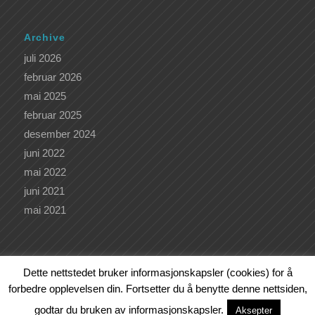
Archive
juli 2026
februar 2026
mai 2025
februar 2025
desember 2024
juni 2022
mai 2022
juni 2021
mai 2021
Dette nettstedet bruker informasjonskapsler (cookies) for å
forbedre opplevelsen din. Fortsetter du å benytte denne nettsiden,
Kunde av
Bjørn Sagstad Webutvikling
godtar du bruken av informasjonskapsler.
VÅRE KURS OG TILBUD
KURSKALENDER
LEDERKURS
Aksepter