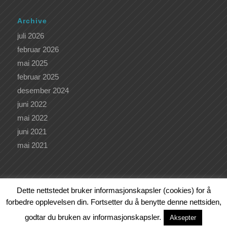
Archive
juli 2026
februar 2026
mai 2025
februar 2025
desember 2024
juni 2022
mai 2022
juni 2021
mai 2021
Dette nettstedet bruker informasjonskapsler (cookies) for å
forbedre opplevelsen din. Fortsetter du å benytte denne nettsiden,
Kunde av
Bjørn Sagstad Webutvikling
godtar du bruken av informasjonskapsler.
VÅRE KURS OG TILBUD
KURSKALENDER
LEDERKURS
Aksepter
OM OSS
BLOGG