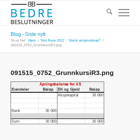
Blog - Siste nytt
Du er her:
Hjem
/
Test Rune 2022
/
Starte aksjeselskap?
/
091515_0752_GrunnkursiR3.png
091515_0752_GrunnkursiR3.png