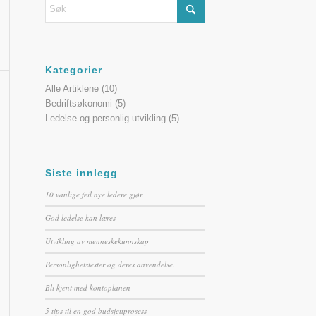
Kategorier
Alle Artiklene
(10)
Bedriftsøkonomi
(5)
Ledelse og personlig utvikling
(5)
Siste innlegg
10 vanlige feil nye ledere gjør.
God ledelse kan læres
Utvikling av menneskekunnskap
Personlighetstester og deres anvendelse.
Bli kjent med kontoplanen
5 tips til en god budsjettprosess