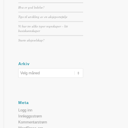
Hva er god ledelse?
Tips til utvikling av en aksjeportefølje
Vi har tre ulike typer regnskaper – litt
basiskunnskaper
Starte aksjeselskap?
Arkiv
Meta
Logg inn
Innleggsstrøm
Kommentarstrøm