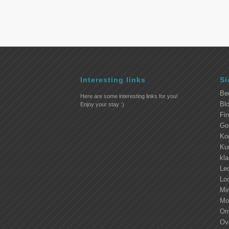
Interesting links
Si
Be
Here are some interesting links for you!
Blo
Enjoy your stay :)
Fi
Go
Ko
Kur
kl
Led
Lo
Mi
Mo
Om
Ove