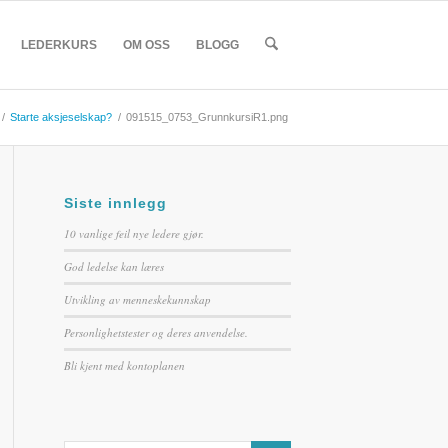
LEDERKURS
OM OSS
BLOGG
/
Starte aksjeselskap?
/
091515_0753_GrunnkursiR1.png
Siste innlegg
10 vanlige feil nye ledere gjør.
God ledelse kan læres
Utvikling av menneskekunnskap
Personlighetstester og deres anvendelse.
Bli kjent med kontoplanen