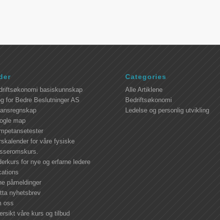
der
Categories
driftsøkonomi basiskunnskap
Alle Artiklene
g for Bedre Beslutninger AS
Bedriftsøkonomi
nansregnskap
Ledelse og personlig utvikling
ogle map
mpetansetester
skalender for våre fysiske
asseromskurs.
erkurs for nye og erfarne ledere
cations
ne påmeldinger
tta nyhetsbrev
 oss
rsikt våre kurs og tilbud