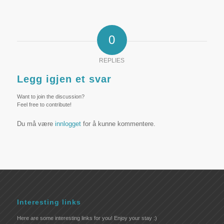
0
REPLIES
Legg igjen et svar
Want to join the discussion?
Feel free to contribute!
Du må være
innlogget
for å kunne kommentere.
Interesting links
Here are some interesting links for you! Enjoy your stay :)