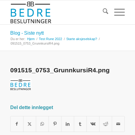
Blog - Siste nytt
Du er her:
Hjem
/
Test Rune 2022
/
Starte aksjeselskap?
/
091515_0753_GrunnkursiR4.png
091515_0753_GrunnkursiR4.png
Del dette innlegget