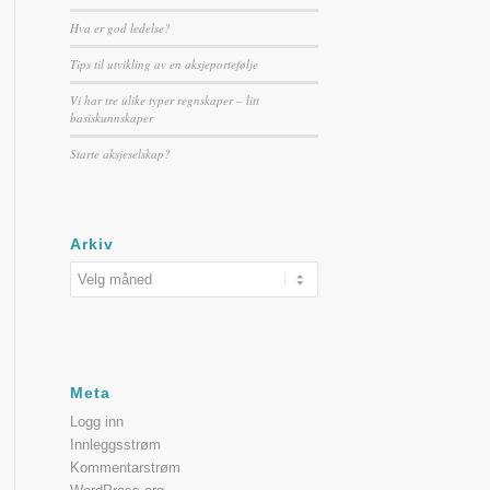
Hva er god ledelse?
Tips til utvikling av en aksjeportefølje
Vi har tre ulike typer regnskaper – litt
basiskunnskaper
Starte aksjeselskap?
Arkiv
Meta
Logg inn
Innleggsstrøm
Kommentarstrøm