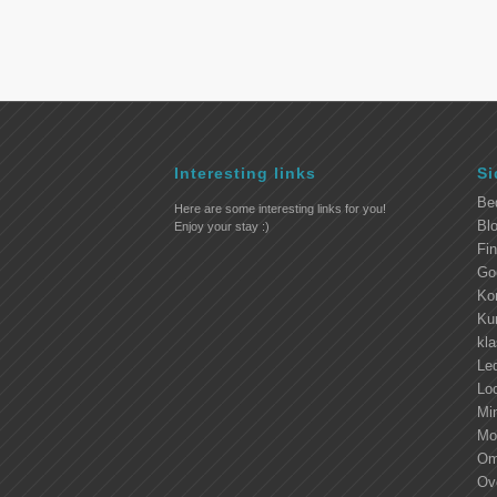
Interesting links
Si
Be
Here are some interesting links for you!
Blo
Enjoy your stay :)
Fi
Go
Ko
Kur
kl
Led
Lo
Mi
Mo
Om
Ove