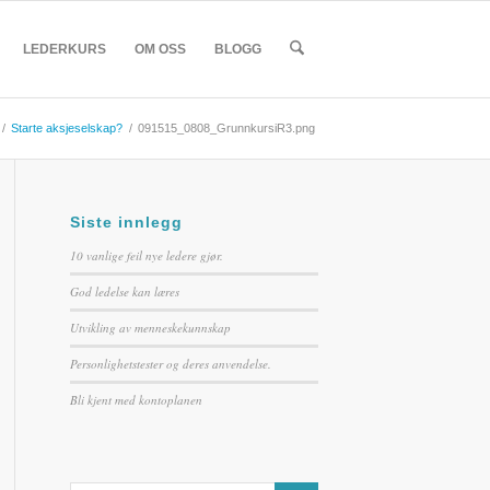
LEDERKURS
OM OSS
BLOGG
/
Starte aksjeselskap?
/
091515_0808_GrunnkursiR3.png
Siste innlegg
10 vanlige feil nye ledere gjør.
God ledelse kan læres
Utvikling av menneskekunnskap
Personlighetstester og deres anvendelse.
Bli kjent med kontoplanen