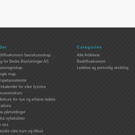
der
Categories
driftsøkonomi basiskunnskap
Alle Artiklene
g for Bedre Beslutninger AS
Bedriftsøkonomi
nansregnskap
Ledelse og personlig utvikling
ogle map
mpetansetester
skalender for våre fysiske
asseromskurs.
erkurs for nye og erfarne ledere
cations
ne påmeldinger
tta nyhetsbrev
 oss
rsikt våre kurs og tilbud