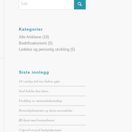
Kategorier
Alle Artiklene
(10)
Bedriftsøkonomi
(5)
Ledelse og personlig utvikling
(5)
Siste innlegg
10 vanlige feil nye ledere gjør.
God ledelse kan læres
Utvikling av menneskekunnskap
Personlighetstester og deres anvendelse.
Bli kjent med kontoplanen
5 tips til en god budsjettprosess