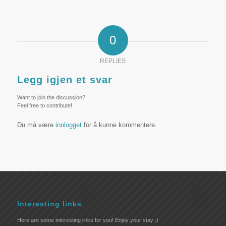
0
REPLIES
Legg igjen et svar
Want to join the discussion?
Feel free to contribute!
Du må være
innlogget
for å kunne kommentere.
Interesting links
Here are some interesting links for you! Enjoy your stay :)