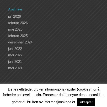
Archive
juli 2026
februar 2026
mai 2025
februar 2025
desember 2024
juni 2022
mai 2022
juni 2021
mai 2021
Dette nettstedet bruker informasjonskapsler (cookies) for å
forbedre opplevelsen din. Fortsetter du å benytte denne nettsiden,
Kunde av
Bjørn Sagstad Webutvikling
godtar du bruken av informasjonskapsler.
VÅRE KURS OG TILBUD
KURSKALENDER
LEDERKURS
Aksepter
OM OSS
BLOGG