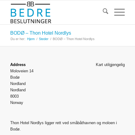
BODØ – Thon Hotel Nordlys
Du er her:
Hjem
/
Steder
/
BODØ – Thon Hotel Nordlys
Address
Kart utilgjengelig
Moloveien 14
Bodø
Nordland
Nordland
8003
Norway
Thon Hotel Nordlys ligger rett ved småbåthavnen og moloen i
Bodø.