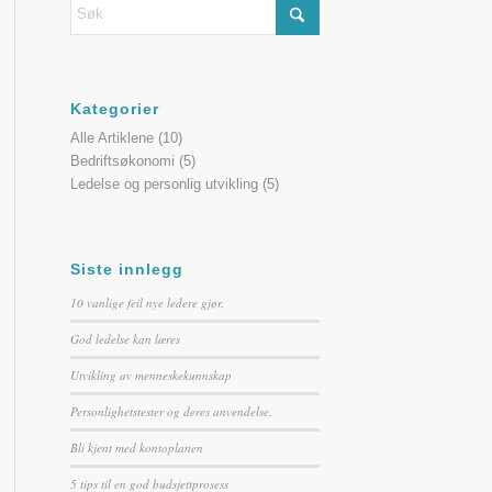
Kategorier
Alle Artiklene
(10)
Bedriftsøkonomi
(5)
Ledelse og personlig utvikling
(5)
Siste innlegg
10 vanlige feil nye ledere gjør.
God ledelse kan læres
Utvikling av menneskekunnskap
Personlighetstester og deres anvendelse.
Bli kjent med kontoplanen
5 tips til en god budsjettprosess