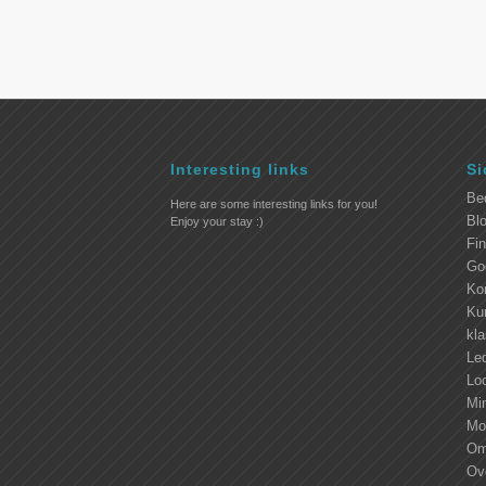
Interesting links
Si
Be
Here are some interesting links for you!
Blo
Enjoy your stay :)
Fi
Go
Ko
Kur
kl
Led
Lo
Mi
Mo
Om
Ove