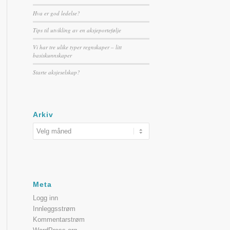
Hva er god ledelse?
Tips til utvikling av en aksjeportefølje
Vi har tre ulike typer regnskaper – litt
basiskunnskaper
Starte aksjeselskap?
Arkiv
Meta
Logg inn
Innleggsstrøm
Kommentarstrøm