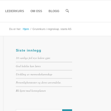
LEDERKURS
OM OSS
BLOGG
Du er her:
Hjem
/
Grunnkurs i regnskap. starte AS
Siste innlegg
10 vanlige feil nye ledere gjør.
God ledelse kan læres
Utvikling av menneskekunnskap
Personlighetstester og deres anvendelse.
Bli kjent med kontoplanen