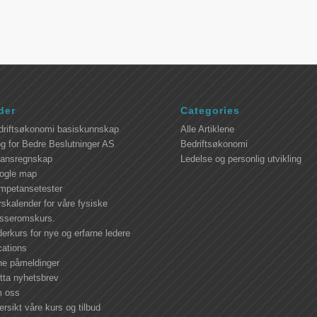
der
Categories
driftsøkonomi basiskunnskap
Alle Artiklene
g for Bedre Beslutninger AS
Bedriftsøkonomi
nansregnskap
Ledelse og personlig utvikling
ogle map
mpetansetester
skalender for våre fysiske
asseromskurs.
erkurs for nye og erfarne ledere
cations
ne påmeldinger
tta nyhetsbrev
 oss
rsikt våre kurs og tilbud