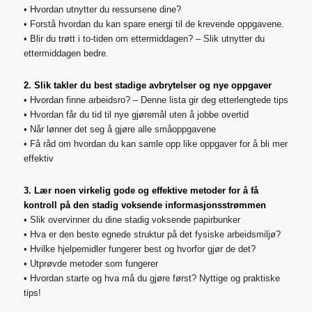
• Hvordan utnytter du ressursene dine?
• Forstå hvordan du kan spare energi til de krevende oppgavene.
• Blir du trøtt i to-tiden om ettermiddagen? – Slik utnytter du
ettermiddagen bedre.
2. Slik takler du best stadige avbrytelser og nye oppgaver
• Hvordan finne arbeidsro? – Denne lista gir deg etterlengtede tips
• Hvordan får du tid til nye gjøremål uten å jobbe overtid
• Når lønner det seg å gjøre alle småoppgavene
• Få råd om hvordan du kan samle opp like oppgaver for å bli mer
effektiv
3. Lær noen virkelig gode og effektive metoder for å få
kontroll på den stadig voksende informasjonsstrømmen
• Slik overvinner du dine stadig voksende papirbunker
• Hva er den beste egnede struktur på det fysiske arbeidsmiljø?
• Hvilke hjelpemidler fungerer best og hvorfor gjør de det?
• Utprøvde metoder som fungerer
• Hvordan starte og hva må du gjøre først? Nyttige og praktiske
tips!