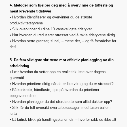
4. Metoder som hjelper deg med å overvinne de tøffeste og
mest krevende tidstyver
• Hvordan identifiserer og overvinner du de største
produktivitetstyvene
• Slik overvinner du dine 10 vanskeligste tidstyver
• Hør hvordan du reduserer stresset ved å takle tidstyvene riktig
• Hvordan sette grenser, si nei, – mene det, – og få forståelse for
det!
5. De fem viktigste skrittene mot effektiv planlegging av din
arbeidsdag
• Lær hvordan du setter opp en realistisk liste over dagens
gjøremål
• Hvordan prioritere riktig når alt er like viktig og du er stresset?
• Få konkrete, håndfaste, tips på hvordan du prioriterer
oppgavene dine
• Hvordan planlegger du det uforutsette som alltid dukker opp?
• Slik får du full oversikt over arbeidsdagen med tusen baller i
lufta
• Et kritisk blikk på handlingsplanen din – hvorfor rakk du ikke alt