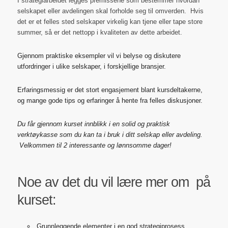
I strategiarbeidet legges premissene som bestemmer hvordan
selskapet eller avdelingen skal forholde seg til omverden. Hvis
det er et felles sted selskaper virkelig kan tjene eller tape store
summer, så er det nettopp i kvaliteten av dette arbeidet.
Gjennom praktiske eksempler vil vi belyse og diskutere
utfordringer i ulike selskaper, i forskjellige bransjer.
Erfaringsmessig er det stort engasjement blant kursdeltakerne,
og mange gode tips og erfaringer å hente fra felles diskusjoner.
Du får gjennom kurset innblikk i en solid og praktisk
verktøykasse som du kan ta i bruk i ditt selskap eller avdeling.
Velkommen til 2 interessante og lønnsomme dager!
Noe av det du vil lære mer om på
kurset:
Grunnleggende elementer i en god strategiprosess.