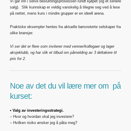
Vi går inn i selve beslutningsprosessen rundt kjøpet (og et senere
salg). Slik kunnskap er veldig vanskelig å tilegne seg ved å lese
på nettet, mens kurs i mindre grupper er en ideell arena.
Praktiske eksempler hentes fra aktuelle børsnoterte selskaper fra
ulike bransjer.
Vi ser det er flere som inviterer med venner/kollegaer og lager
aksjeklubb, og har slik et tilbud om påmelding av 3 deltakere til
pris for 2.
Noe av det du vil lære mer om på
kurset:
• Valg av investeringsstrategi.
– Hvor og hvordan skal jeg investere?
– Hvilken risiko ønsker jeg å påta meg?