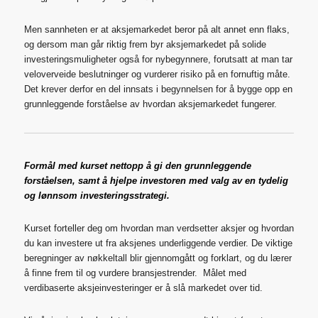
Men sannheten er at aksjemarkedet beror på alt annet enn flaks,
og dersom man går riktig frem byr aksjemarkedet på solide
investeringsmuligheter også for nybegynnere, forutsatt at man tar
veloverveide beslutninger og vurderer risiko på en fornuftig måte.
Det krever derfor en del innsats i begynnelsen for å bygge opp en
grunnleggende forståelse av hvordan aksjemarkedet fungerer.
Formål med kurset nettopp å gi den grunnleggende
forståelsen, samt å hjelpe investoren med valg av en tydelig
og lønnsom investeringsstrategi.
Kurset forteller deg om hvordan man verdsetter aksjer og hvordan
du kan investere ut fra aksjenes underliggende verdier. De viktige
beregninger av nøkkeltall blir gjennomgått og forklart, og du lærer
å finne frem til og vurdere bransjestrender. Målet med
verdibaserte aksjeinvesteringer er å slå markedet over tid.